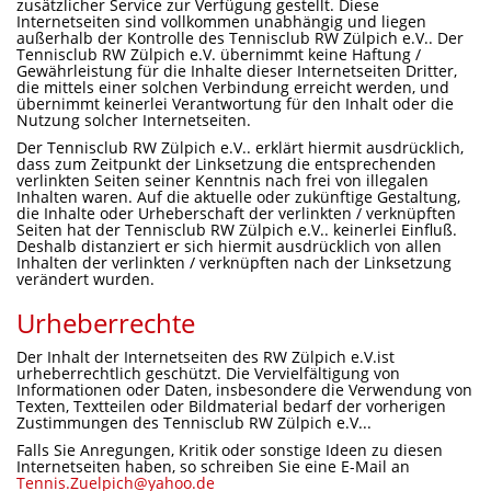
zusätzlicher Service zur Verfügung gestellt. Diese
Internetseiten sind vollkommen unabhängig und liegen
außerhalb der Kontrolle des Tennisclub RW Zülpich e.V.. Der
Tennisclub RW Zülpich e.V. übernimmt keine Haftung /
Gewährleistung für die Inhalte dieser Internetseiten Dritter,
die mittels einer solchen Verbindung erreicht werden, und
übernimmt keinerlei Verantwortung für den Inhalt oder die
Nutzung solcher Internetseiten.
Der Tennisclub RW Zülpich e.V.. erklärt hiermit ausdrücklich,
dass zum Zeitpunkt der Linksetzung die entsprechenden
verlinkten Seiten seiner Kenntnis nach frei von illegalen
Inhalten waren. Auf die aktuelle oder zukünftige Gestaltung,
die Inhalte oder Urheberschaft der verlinkten / verknüpften
Seiten hat der Tennisclub RW Zülpich e.V.. keinerlei Einfluß.
Deshalb distanziert er sich hiermit ausdrücklich von allen
Inhalten der verlinkten / verknüpften nach der Linksetzung
verändert wurden.
Urheberrechte
Der Inhalt der Internetseiten des RW Zülpich e.V.ist
urheberrechtlich geschützt. Die Vervielfältigung von
Informationen oder Daten, insbesondere die Verwendung von
Texten, Textteilen oder Bildmaterial bedarf der vorherigen
Zustimmungen des Tennisclub RW Zülpich e.V...
Falls Sie Anregungen, Kritik oder sonstige Ideen zu diesen
Internetseiten haben, so schreiben Sie eine E-Mail an
Tennis.Zuelpich@yahoo.de